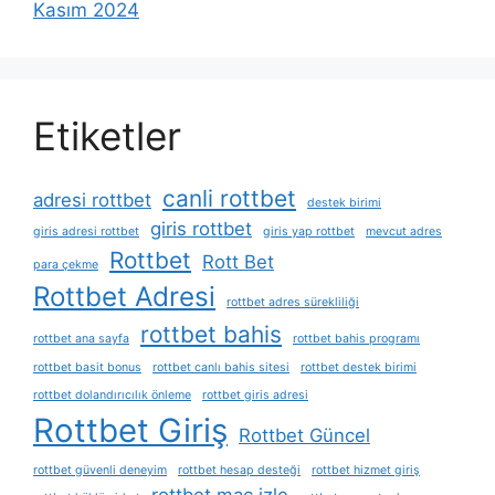
Kasım 2024
Etiketler
canli rottbet
adresi rottbet
destek birimi
giris rottbet
giris adresi rottbet
giris yap rottbet
mevcut adres
Rottbet
Rott Bet
para çekme
Rottbet Adresi
rottbet adres sürekliliği
rottbet bahis
rottbet ana sayfa
rottbet bahis programı
rottbet basit bonus
rottbet canlı bahis sitesi
rottbet destek birimi
rottbet dolandırıcılık önleme
rottbet giris adresi
Rottbet Giriş
Rottbet Güncel
rottbet güvenli deneyim
rottbet hesap desteği
rottbet hizmet giriş