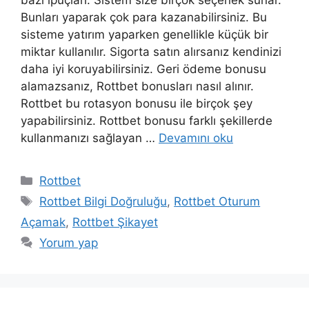
bazı ipuçları. Sistem size birçok seçenek sunar.
Bunları yaparak çok para kazanabilirsiniz. Bu
sisteme yatırım yaparken genellikle küçük bir
miktar kullanılır. Sigorta satın alırsanız kendinizi
daha iyi koruyabilirsiniz. Geri ödeme bonusu
alamazsanız, Rottbet bonusları nasıl alınır.
Rottbet bu rotasyon bonusu ile birçok şey
yapabilirsiniz. Rottbet bonusu farklı şekillerde
kullanmanızı sağlayan …
Devamını oku
Kategoriler
Rottbet
Etiketler
Rottbet Bilgi Doğruluğu
,
Rottbet Oturum
Açamak
,
Rottbet Şikayet
Yorum yap