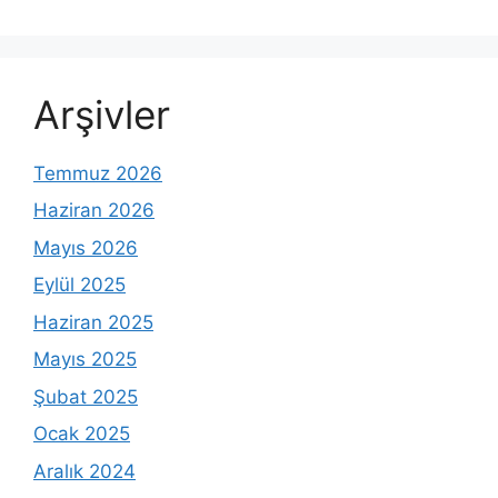
Arşivler
Temmuz 2026
Haziran 2026
Mayıs 2026
Eylül 2025
Haziran 2025
Mayıs 2025
Şubat 2025
Ocak 2025
Aralık 2024