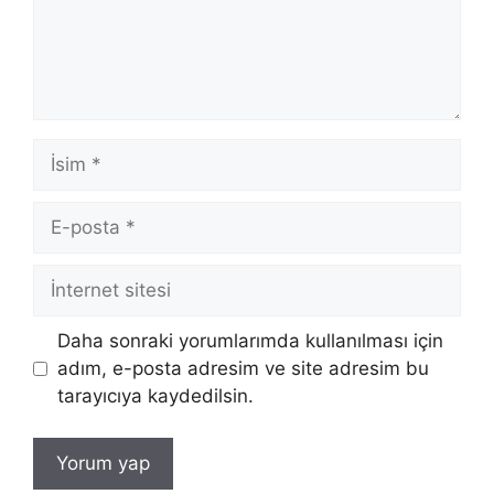
İsim
E-
posta
İnternet
sitesi
Daha sonraki yorumlarımda kullanılması için
adım, e-posta adresim ve site adresim bu
tarayıcıya kaydedilsin.