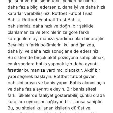
geliştirir ve bahislerin farklı yönleri hakkında
daha fazla bilgi ederseniz, daha iyi ve daha hızlı
kararlar verebilirsiniz. Rottbet Futbol Trust
Bahisi. Rottbet Football Trust Bahisi,
bahislerinizi daha hızlı ve doğru bir şekilde
planlamanıza ve tercihlerinize göre farklı
kategorilere ayırmanıza yardımcı olan bir araçtır.
Beyninizin farklı bölümlerini kullandığınızda,
daha iyi ve daha hızlı sonuçlar elde edersiniz.
Bu sistemde birçok aktif pozisyona sahip olmak,
canlı sporlara bahis yapmak için daha ayrıntılı
fırsatlar bulmanıza yardımcı olacaktır. Aktif bir
yapı seçerek başlayın. Rottbet futbol güven
bahisini arayın ve bahis yapın. Bahis alanını açın
ve daha fazla ayrıntı ekleyin. Bir bahis sitesi
farklı ülkelerde faaliyet gösterebilir, çünkü orada
kurallara uymasını sağlayan bir lisansa sahiptir.
Bu, bu siteleri kullanan kişilerin dürüst ve