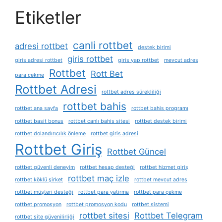
Etiketler
canli rottbet
adresi rottbet
destek birimi
giris rottbet
giris adresi rottbet
giris yap rottbet
mevcut adres
Rottbet
Rott Bet
para çekme
Rottbet Adresi
rottbet adres sürekliliği
rottbet bahis
rottbet ana sayfa
rottbet bahis programı
rottbet basit bonus
rottbet canlı bahis sitesi
rottbet destek birimi
rottbet dolandırıcılık önleme
rottbet giris adresi
Rottbet Giriş
Rottbet Güncel
rottbet güvenli deneyim
rottbet hesap desteği
rottbet hizmet giriş
rottbet maç izle
rottbet köklü şirket
rottbet mevcut adres
rottbet müşteri desteği
rottbet para yatirma
rottbet para çekme
rottbet promosyon
rottbet promosyon kodu
rottbet sistemi
rottbet sitesi
Rottbet Telegram
rottbet site güvenilirliği