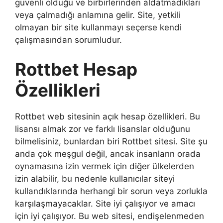
güvenli olduğu ve birbirlerinden aldatmadıkları
veya çalmadığı anlamına gelir. Site, yetkili
olmayan bir site kullanmayı seçerse kendi
çalışmasından sorumludur.
Rottbet Hesap
Özellikleri
Rottbet web sitesinin açık hesap özellikleri. Bu
lisansı almak zor ve farklı lisanslar olduğunu
bilmelisiniz, bunlardan biri Rottbet sitesi. Site şu
anda çok meşgul değil, ancak insanların orada
oynamasına izin vermek için diğer ülkelerden
izin alabilir, bu nedenle kullanıcılar siteyi
kullandıklarında herhangi bir sorun veya zorlukla
karşılaşmayacaklar. Site iyi çalışıyor ve amacı
için iyi çalışıyor. Bu web sitesi, endişelenmeden