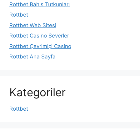
Rottbet Bahis Tutkunları
Rottbet
Rottbet Web Sitesi
Rottbet Casino Severler
Rottbet Çevrimiçi Casino
Rottbet Ana Sayfa
Kategoriler
Rottbet