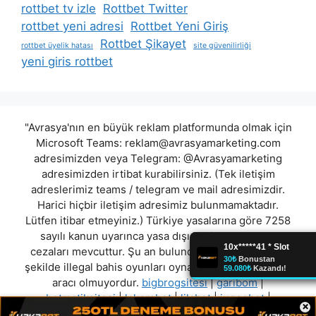
rottbet tv izle
Rottbet Twitter
rottbet yeni adresi
Rottbet Yeni Giriş
Rottbet Şikayet
rottbet üyelik hatası
site güvenilirliği
yeni giris rottbet
"Avrasya'nın en büyük reklam platformunda olmak için
Microsoft Teams:
reklam@avrasyamarketing.com
adresimizden veya Telegram: @Avrasyamarketing
adresimizden irtibat kurabilirsiniz. (Tek iletişim
adreslerimiz teams / telegram ve mail adresimizdir.
Harici hiçbir iletişim adresimiz bulunmamaktadır.
Lütfen itibar etmeyiniz.) Türkiye yasalarına göre 7258
sayılı kanun uyarınca yasa dışı bahis oynamanın
cezaları mevcuttur. Şu an bulunduğunuz site hiç bir
şekilde illegal bahis oyunları oynatmıyor ve oynamaya
aracı olmuyordur.
bigbrogsitesi
|
garibom
|
betmatiksitesi
|
lakersbet
|
lilabet
|
jugoobet
|
×
meritqueen
|
bigbrog
"