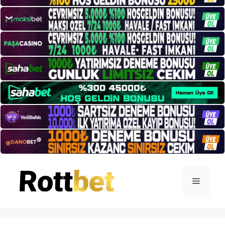
İçeriğe
atla
Menü