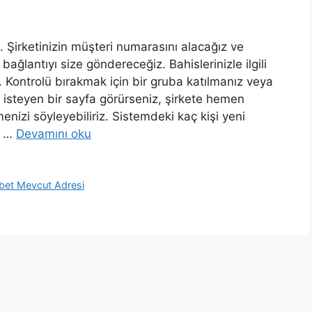
z. Şirketinizin müşteri numarasını alacağız ve
 bağlantıyı size göndereceğiz. Bahislerinizle ilgili
 Kontrolü bırakmak için bir gruba katılmanız veya
 isteyen bir sayfa görürseniz, şirkete hemen
nizi söyleyebiliriz. Sistemdeki kaç kişi yeni
e …
Devamını oku
bet Mevcut Adresi