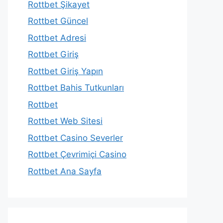
Rottbet Şikayet
Rottbet Güncel
Rottbet Adresi
Rottbet Giriş
Rottbet Giriş Yapın
Rottbet Bahis Tutkunları
Rottbet
Rottbet Web Sitesi
Rottbet Casino Severler
Rottbet Çevrimiçi Casino
Rottbet Ana Sayfa