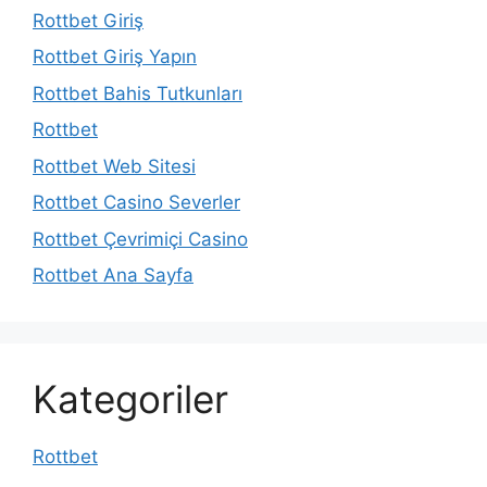
Rottbet Giriş
Rottbet Giriş Yapın
Rottbet Bahis Tutkunları
Rottbet
Rottbet Web Sitesi
Rottbet Casino Severler
Rottbet Çevrimiçi Casino
Rottbet Ana Sayfa
Kategoriler
Rottbet