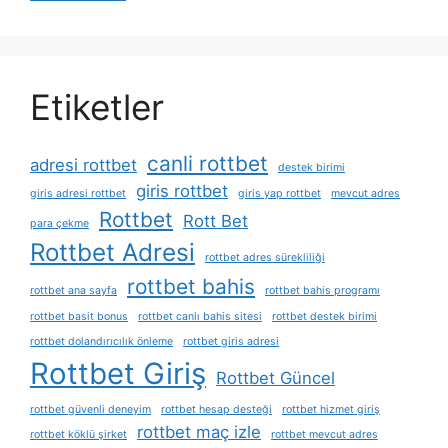
Etiketler
canli rottbet
adresi rottbet
destek birimi
giris rottbet
giris adresi rottbet
giris yap rottbet
mevcut adres
Rottbet
Rott Bet
para çekme
Rottbet Adresi
rottbet adres sürekliliği
rottbet bahis
rottbet ana sayfa
rottbet bahis programı
rottbet basit bonus
rottbet canlı bahis sitesi
rottbet destek birimi
rottbet dolandırıcılık önleme
rottbet giris adresi
Rottbet Giriş
Rottbet Güncel
rottbet güvenli deneyim
rottbet hesap desteği
rottbet hizmet giriş
rottbet maç izle
rottbet köklü şirket
rottbet mevcut adres