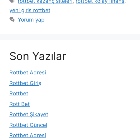
rottbet kazanç siteleri
,
rottbet kolay finans
,
yeni giris rottbet
Yorum yap
Son Yazılar
Rottbet Adresi
Rottbet Giriş
Rottbet
Rott Bet
Rottbet Şikayet
Rottbet Güncel
Rottbet Adresi