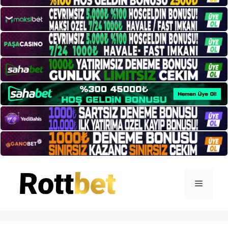
İçeriğe
atla
Menü