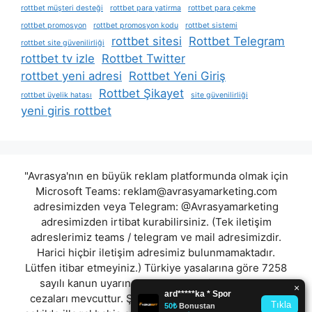
rottbet müşteri desteği
rottbet para yatirma
rottbet para çekme
rottbet promosyon
rottbet promosyon kodu
rottbet sistemi
rottbet sitesi
Rottbet Telegram
rottbet site güvenilirliği
rottbet tv izle
Rottbet Twitter
rottbet yeni adresi
Rottbet Yeni Giriş
Rottbet Şikayet
rottbet üyelik hatası
site güvenilirliği
yeni giris rottbet
"Avrasya'nın en büyük reklam platformunda olmak için
Microsoft Teams:
reklam@avrasyamarketing.com
adresimizden veya Telegram: @Avrasyamarketing
adresimizden irtibat kurabilirsiniz. (Tek iletişim
adreslerimiz teams / telegram ve mail adresimizdir.
Harici hiçbir iletişim adresimiz bulunmamaktadır.
Lütfen itibar etmeyiniz.) Türkiye yasalarına göre 7258
sayılı kanun uyarınca yasa dışı bahis oynamanın
cezaları mevcuttur. Şu an bulunduğunuz site hiç bir