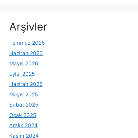
Arşivler
Temmuz 2026
Haziran 2026
Mayıs 2026
Eylül 2025
Haziran 2025
Mayıs 2025
Şubat 2025
Ocak 2025
Aralık 2024
Kasım 2024