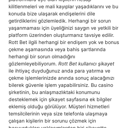
kilitlenmeleri ve mali kayıplar yaşadıklarını ve bu
konuda bize ulaşarak endişelerini dile
getirdiklerini gözlemledik. Herhangi bir sorun
yaşanmaması için üyeliğinizi saygın ve yetkili bir
platform üzerinden oluşturmanız tavsiye edilir.
Rott Bet ilgili herhangi bir endişem yok ve bonus
çekme aşamasında veya bahis şartlarında
herhangi bir sorun olmadığını
gözlemleyebiliyorum.
Rott Bet kullanıcı şikayet
ile ihtiyaç duyduğunuz anda para yatırma ve
çekme işlemlerinizde anında sonuç alacağınızı
bilerek güvenle işlem yapabilirsiniz. Bu casino
şirketinin, bu anlaşmazlıktaki konumunu
desteklemek için şikayet sayfasına ek bilgiler
eklemiş olduğu görülüyor. Müşteri hizmetleri
temsilcilerinin veya size telefonla ulaşmaya
çalışan kişilerin bir sorunu çözmek için