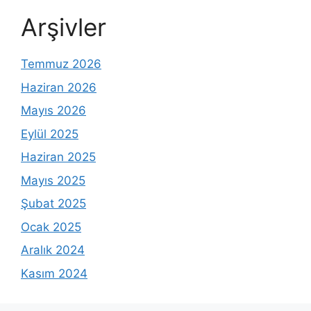
Arşivler
Temmuz 2026
Haziran 2026
Mayıs 2026
Eylül 2025
Haziran 2025
Mayıs 2025
Şubat 2025
Ocak 2025
Aralık 2024
Kasım 2024