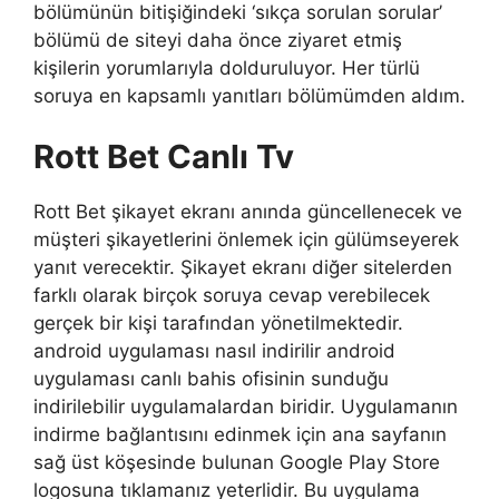
bölümünün bitişiğindeki ‘sıkça sorulan sorular’
bölümü de siteyi daha önce ziyaret etmiş
kişilerin yorumlarıyla dolduruluyor. Her türlü
soruya en kapsamlı yanıtları bölümümden aldım.
Rott Bet Canlı Tv
Rott Bet şikayet ekranı anında güncellenecek ve
müşteri şikayetlerini önlemek için gülümseyerek
yanıt verecektir. Şikayet ekranı diğer sitelerden
farklı olarak birçok soruya cevap verebilecek
gerçek bir kişi tarafından yönetilmektedir.
android uygulaması nasıl indirilir android
uygulaması canlı bahis ofisinin sunduğu
indirilebilir uygulamalardan biridir. Uygulamanın
indirme bağlantısını edinmek için ana sayfanın
sağ üst köşesinde bulunan Google Play Store
logosuna tıklamanız yeterlidir. Bu uygulama