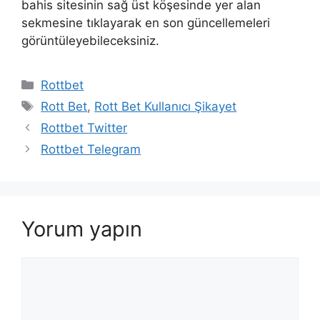
bahis sitesinin sağ üst köşesinde yer alan
sekmesine tıklayarak en son güncellemeleri
görüntüleyebileceksiniz.
Kategoriler
Rottbet
Etiketler
Rott Bet
,
Rott Bet Kullanıcı Şikayet
Rottbet Twitter
Rottbet Telegram
Yorum yapın
Yorum