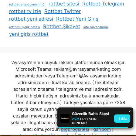
rottbet sitesi
Rottbet Telegram
rottbet site güvenilirliği
rottbet tv izle
Rottbet Twitter
rottbet yeni adresi
Rottbet Yeni Giriş
Rottbet Şikayet
rottbet üyelik hatası
site güvenilirliği
yeni giris rottbet
"Avrasya'nın en büyük reklam platformunda olmak için
Microsoft Teams:
reklam@avrasyamarketing.com
adresimizden veya Telegram: @Avrasyamarketing
adresimizden irtibat kurabilirsiniz. (Tek iletişim
adreslerimiz teams / telegram ve mail adresimizdir.
Harici hiçbir iletişim adresimiz bulunmamaktadır.
Lütfen itibar etmeyiniz.) Türkiye yasalarına göre 7258
sayılı kanun uyarınca yasa dışı bahis oynamanın
cezaları mevcuttur. Şu an bulunduğunuz site hiç bir
şekilde illegal bahis oyunları oynatmıyor ve oynamaya
aracı olmuyordur.
bigbrogsitesi
|
garibom
|
betmatiksitesi
|
lakersbet
|
lilabet
|
jugoobet
|