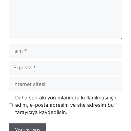
İsim
E-
posta
İnternet
sitesi
Daha sonraki yorumlarımda kullanılması için
adım, e-posta adresim ve site adresim bu
tarayıcıya kaydedilsin.