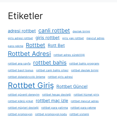
Etiketler
canli rottbet
adresi rottbet
destek birimi
giris rottbet
giris adresi rottbet
giris yap rottbet
mevcut adres
Rottbet
Rott Bet
para çekme
Rottbet Adresi
rottbet adres sürekliliği
rottbet bahis
rottbet ana sayfa
rottbet bahis programı
rottbet basit bonus
rottbet canlı bahis sitesi
rottbet destek birimi
rottbet dolandırıcılık önleme
rottbet giris adresi
Rottbet Giriş
Rottbet Güncel
rottbet güvenli deneyim
rottbet hesap desteği
rottbet hizmet giriş
rottbet maç izle
rottbet köklü şirket
rottbet mevcut adres
rottbet müşteri desteği
rottbet para yatirma
rottbet para çekme
rottbet promosyon
rottbet promosyon kodu
rottbet sistemi