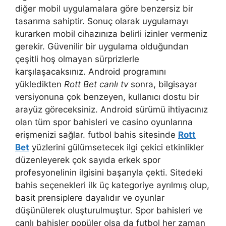
diğer mobil uygulamalara göre benzersiz bir
tasarıma sahiptir. Sonuç olarak uygulamayı
kurarken mobil cihazınıza belirli izinler vermeniz
gerekir. Güvenilir bir uygulama olduğundan
çeşitli hoş olmayan sürprizlerle
karşılaşacaksınız. Android programını
yükledikten
Rott Bet canlı tv
sonra, bilgisayar
versiyonuna çok benzeyen, kullanıcı dostu bir
arayüz göreceksiniz. Android sürümü ihtiyacınız
olan tüm spor bahisleri ve casino oyunlarına
erişmenizi sağlar. futbol bahis sitesinde
Rott
Bet
yüzlerini gülümsetecek ilgi çekici etkinlikler
düzenleyerek çok sayıda erkek spor
profesyonelinin ilgisini başarıyla çekti. Sitedeki
bahis seçenekleri ilk üç kategoriye ayrılmış olup,
basit prensiplere dayalıdır ve oyunlar
düşünülerek oluşturulmuştur. Spor bahisleri ve
canlı bahisler popüler olsa da futbol her zaman