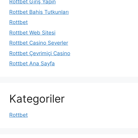
Rottbet Giriş Yapın
Rottbet Bahis Tutkunları
Rottbet
Rottbet Web Sitesi
Rottbet Casino Severler
Rottbet Çevrimiçi Casino
Rottbet Ana Sayfa
Kategoriler
Rottbet