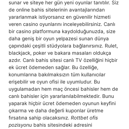
sunar ve siteye her gün yeni oyunlar tanıtılır. Siz
de online bahis sitelerinin avantajlarından
yararlanmak istiyorsanız en güvenilir hizmeti
veren casino oyunlarını inceleyebilirsiniz. Canlı
bir casino platformuna kaydolduğunuzda, size
daha geniş bir oyun yelpazesi sunan dünya
çapındaki çeşitli stüdyolara bağlanırsınız. Rulet,
blackjack, poker ve bakara masaları oldukça
azdır. Canlı bahis sitesi canlı TV özelliğini hiçbir
ek ücret ödemeden sağlar. Bu özelliğe,
konumlarına bakılmaksızın tüm kullanıcılar
erişebilir ve oyun ofisi ile uyumludur. Bu
uygulamadan hem maç öncesi bahisler hem de
canlı bahisler için yararlanılabilmektedir. Bunu
yaparak hiçbir ücret ödemeden oyunun keyfini
çıkarma ve daha değerli kuponlar üretme
fırsatına sahip olacaksınız.
Rottbet ofis
pozisyonu
bahis sitesindeki adresini