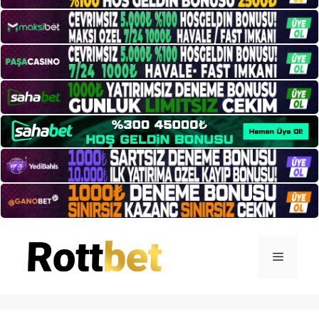
İçeriğe
atla
Menü