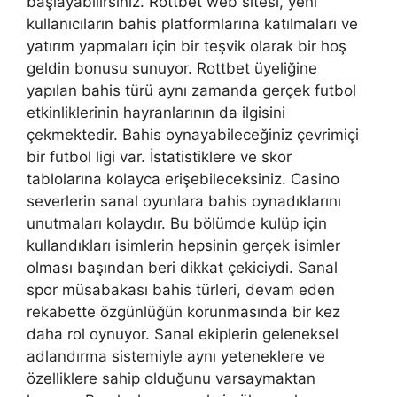
başlayabilirsiniz. Rottbet web sitesi, yeni
kullanıcıların bahis platformlarına katılmaları ve
yatırım yapmaları için bir teşvik olarak bir hoş
geldin bonusu sunuyor. Rottbet üyeliğine
yapılan bahis türü aynı zamanda gerçek futbol
etkinliklerinin hayranlarının da ilgisini
çekmektedir. Bahis oynayabileceğiniz çevrimiçi
bir futbol ligi var. İstatistiklere ve skor
tablolarına kolayca erişebileceksiniz. Casino
severlerin sanal oyunlara bahis oynadıklarını
unutmaları kolaydır. Bu bölümde kulüp için
kullandıkları isimlerin hepsinin gerçek isimler
olması başından beri dikkat çekiciydi. Sanal
spor müsabakası bahis türleri, devam eden
rekabette özgünlüğün korunmasında bir kez
daha rol oynuyor. Sanal ekiplerin geleneksel
adlandırma sistemiyle aynı yeteneklere ve
özelliklere sahip olduğunu varsaymaktan