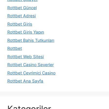
Rottbet Güncel
Rottbet Adresi
Rottbet Giriş
Rottbet Giriş Yapın
Rottbet Bahis Tutkunları
Rottbet
Rottbet Web Sitesi
Rottbet Casino Severler
Rottbet Çevrimiçi Casino
Rottbet Ana Sayfa
Kategoriler