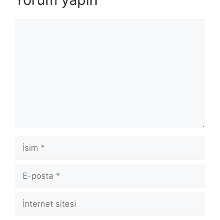
Yorum
İsim
E-
posta
İnternet
sitesi