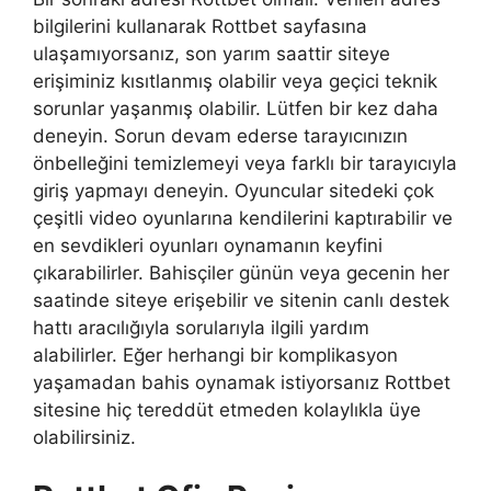
bilgilerini kullanarak Rottbet sayfasına
ulaşamıyorsanız, son yarım saattir siteye
erişiminiz kısıtlanmış olabilir veya geçici teknik
sorunlar yaşanmış olabilir. Lütfen bir kez daha
deneyin. Sorun devam ederse tarayıcınızın
önbelleğini temizlemeyi veya farklı bir tarayıcıyla
giriş yapmayı deneyin. Oyuncular sitedeki çok
çeşitli video oyunlarına kendilerini kaptırabilir ve
en sevdikleri oyunları oynamanın keyfini
çıkarabilirler. Bahisçiler günün veya gecenin her
saatinde siteye erişebilir ve sitenin canlı destek
hattı aracılığıyla sorularıyla ilgili yardım
alabilirler. Eğer herhangi bir komplikasyon
yaşamadan bahis oynamak istiyorsanız Rottbet
sitesine hiç tereddüt etmeden kolaylıkla üye
olabilirsiniz.