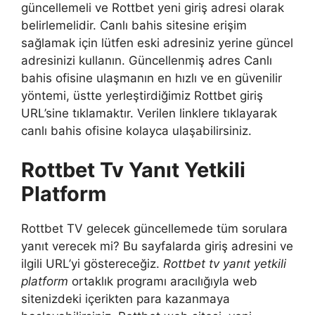
güncellemeli ve Rottbet yeni giriş adresi olarak
belirlemelidir. Canlı bahis sitesine erişim
sağlamak için lütfen eski adresiniz yerine güncel
adresinizi kullanın. Güncellenmiş adres Canlı
bahis ofisine ulaşmanın en hızlı ve en güvenilir
yöntemi, üstte yerleştirdiğimiz Rottbet giriş
URL’sine tıklamaktır. Verilen linklere tıklayarak
canlı bahis ofisine kolayca ulaşabilirsiniz.
Rottbet Tv Yanıt Yetkili
Platform
Rottbet TV gelecek güncellemede tüm sorulara
yanıt verecek mi? Bu sayfalarda giriş adresini ve
ilgili URL’yi göstereceğiz.
Rottbet tv yanıt yetkili
platform
ortaklık programı aracılığıyla web
sitenizdeki içerikten para kazanmaya