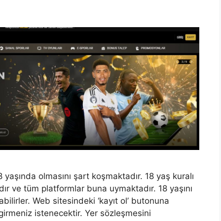
8 yaşında olmasını şart koşmaktadır. 18 yaş kuralı
dır ve tüm platformlar buna uymaktadır. 18 yaşını
labilirler. Web sitesindeki ‘kayıt ol’ butonuna
i girmeniz istenecektir. Yer sözleşmesini