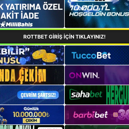
ROTTBET GİRİŞ İÇİN TIKLAYINIZ!