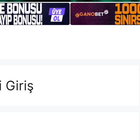
 Giriş