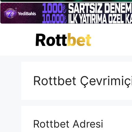
İçeriğe
atla
Rottbet Çevrimiçi
Rottbet Adresi