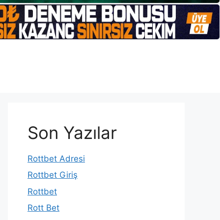
Son Yazılar
Rottbet Adresi
Rottbet Giriş
Rottbet
Rott Bet